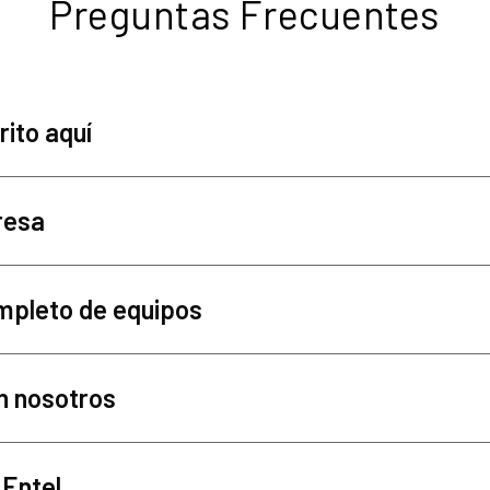
Preguntas Frecuentes
ito aquí
resa
mpleto de equipos
n nosotros
 Entel