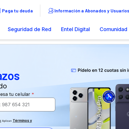
azos
do
Términos y
d
Aplican