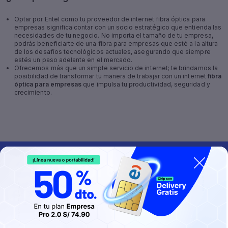
Optar por Entel como tu proveedor de internet fibra óptica para
empresas significa contar con un socio estratégico que entienda las
necesidades de tu negocio. No importa el tamaño de tu empresa,
podrás beneficiarte de una fibra para empresas que esté a la altura
de los desafíos tecnológicos actuales, asegurando que siempre
estés un paso adelante en el mercado.
Ofrecemos más que un simple servicio de internet; te brindamos la
posibilidad de transformar tu manera de trabajar con un internet
fibra
óptica para empresas
que impulsa tu productividad, seguridad y
crecimiento.