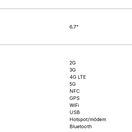
6.7"
2G
3G
4G LTE
5G
NFC
GPS
WiFi
USB
Hotspot/módem
Bluetooth