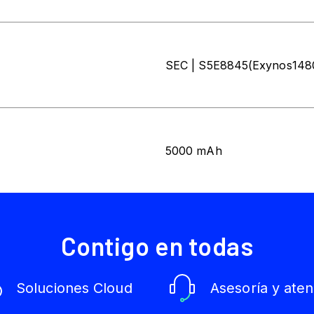
SEC | S5E8845(Exynos148
5000 mAh
Contigo en todas
Soluciones Cloud
Asesoría y aten