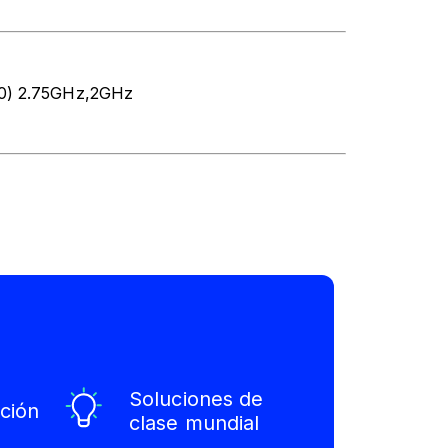
0) 2.75GHz,2GHz
Soluciones de
ción
clase mundial