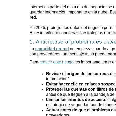
Internet es parte del día a día del negocio: se
guardar información importante en la nube. Es
red
.
En 2026, proteger los datos del negocio permi
En este artículo conocerás 4 estrategias que pu
1. Anticiparse al problema es clav
La
seguridad en red
no empieza cuando algo fa
con proveedores, un mensaje falso puede permi
Para
reducir este riesgo
, es importante tener e
Revisar el origen de los correos:
des
información”.
Evitar hacer clic en enlaces sospe
Proteger las cuentas con filtros de
antes de que lleguen a la bandeja de 
Limitar los intentos de acceso:
si al
estrategia de seguridad puede bloqu
Actuar antes de que el problema es
proveedores.