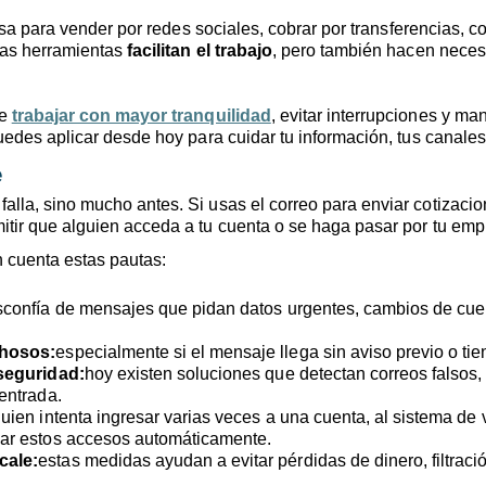
 usa para vender por redes sociales, cobrar por transferencias,
tas herramientas
facilitan el trabajo
, pero también hacen nece
te
trabajar con mayor tranquilidad
, evitar interrupciones y m
edes aplicar desde hoy para cuidar tu información, tus canales 
e
lla, sino mucho antes. Si usas el correo para enviar cotizaci
tir que alguien acceda a tu cuenta o se haga pasar por tu emp
n cuenta estas pautas:
confía de mensajes que pidan datos urgentes, cambios de cuent
chosos:
especialmente si el mensaje llega sin aviso previo o tie
 seguridad:
hoy existen soluciones que detectan correos falsos,
entrada.
guien intenta ingresar varias veces a una cuenta, al sistema de
ear estos accesos automáticamente.
cale:
estas medidas ayudan a evitar pérdidas de dinero, filtrac