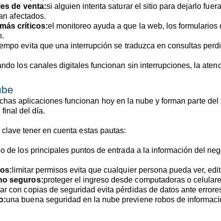
les de venta:
si alguien intenta saturar el sitio para dejarlo f
ean afectados.
más críticos:
el monitoreo ayuda a que la web, los formularios
n.
tiempo evita que una interrupción se traduzca en consultas per
ndo los canales digitales funcionan sin interrupciones, la aten
ube
has aplicaciones funcionan hoy en la nube y forman parte del tr
final del día.
s clave tener en cuenta estas pautas:
o de los principales puntos de entrada a la información del neg
vos:
limitar permisos evita que cualquier persona pueda ver, edit
 no seguros:
proteger el ingreso desde computadoras o celular
ar con copias de seguridad evita pérdidas de datos ante errore
o:
una buena seguridad en la nube previene robos de informaci