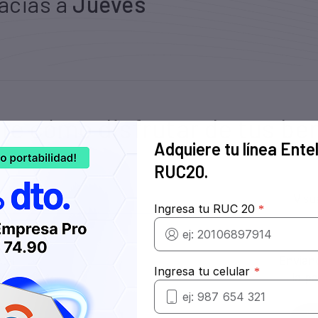
e cómo disfrutar de tus be
Adquiere tu línea Ente
RUC20.
tel
Envian
icios.
la pa