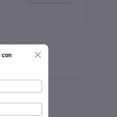
neficios
l con
do el SMS al 144 con
labra del beneficio.