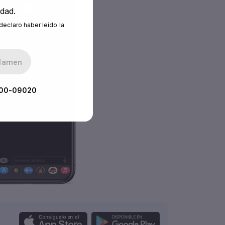
idad.
declaro haber leído la
00-09020