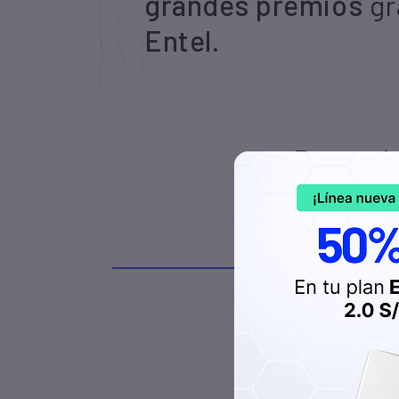
Descubr
Por la App Mi En
en la sección Benef