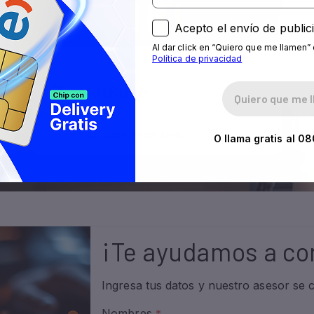
Acepto el envío de public
Al dar click en “Quiero que me llamen” 
Política de privacidad
O llama gratis al
08
¡Te ayudamos a co
Ingresa tus datos y nuestro asesor se 