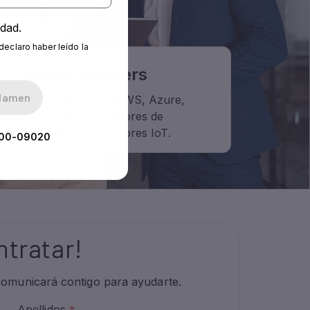
idad.
declaro haber leído la
00-09020
ntratar!
comunicará contigo para ayudarte.